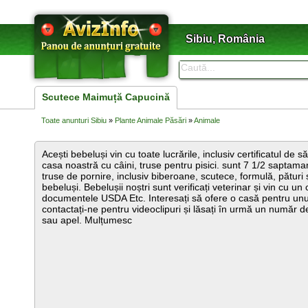
Sibiu, România
Scutece Maimuță Capucină
Toate anunturi Sibiu
»
Plante Animale Păsări
»
Animale
Acești bebeluși vin cu toate lucrările, inclusiv certificatul de s
casa noastră cu câini, truse pentru pisici. sunt 7 1/2 saptaman
truse de pornire, inclusiv biberoane, scutece, formulă, pături ș
bebeluși. Bebelușii noștri sunt verificați veterinar și vin cu un 
documentele USDA Etc. Interesați să ofere o casă pentru unul 
contactați-ne pentru videoclipuri și lăsați în urmă un număr 
sau apel. Mulțumesc