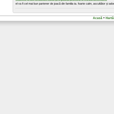
el va fi cel mai bun partener de joacă din familia ta. foarte calm, ascultător și 
•
Acasă
Hartă