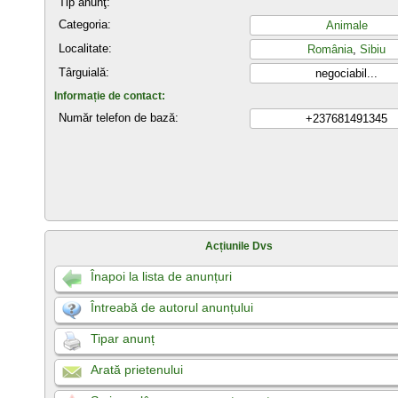
Tip anunţ:
Categoria:
Animale
Localitate:
România
,
Sibiu
Târguială:
negociabil...
Informație de contact:
Număr telefon de bază:
+237681491345
Acțiunile Dvs
Înapoi la lista de anunțuri
Întreabă de autorul anunțului
Tipar anunț
Arată prietenului