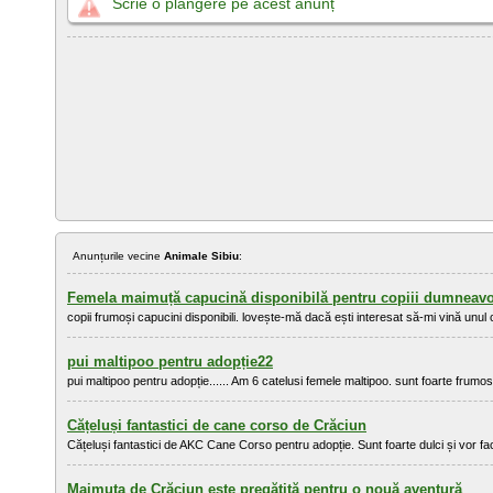
Scrie o plângere pe acest anunț
Anunțurile vecine
Animale Sibiu
:
Femela maimuță capucină disponibilă pentru copiii dumneavo
copii frumoși capucini disponibili. lovește-mă dacă ești interesat să-mi vină unul c
pui maltipoo pentru adopție22
pui maltipoo pentru adopție...... Am 6 catelusi femele maltipoo. sunt foarte frumosi, 
Cățeluși fantastici de cane corso de Crăciun
Cățeluși fantastici de AKC Cane Corso pentru adopție. Sunt foarte dulci și vor face
Maimuța de Crăciun este pregătită pentru o nouă aventură