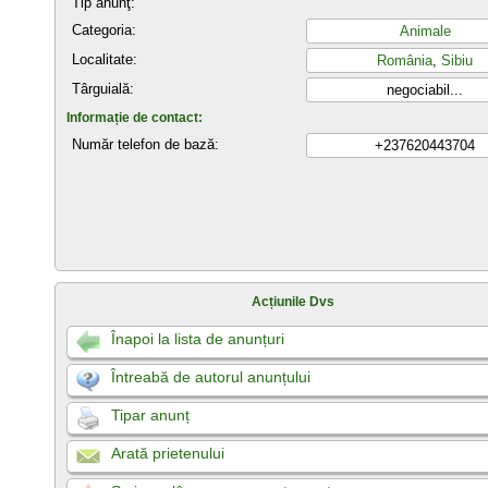
Tip anunţ:
Categoria:
Animale
Localitate:
România
,
Sibiu
Târguială:
negociabil...
Informație de contact:
Număr telefon de bază:
+237620443704
Acțiunile Dvs
Înapoi la lista de anunțuri
Întreabă de autorul anunțului
Tipar anunț
Arată prietenului