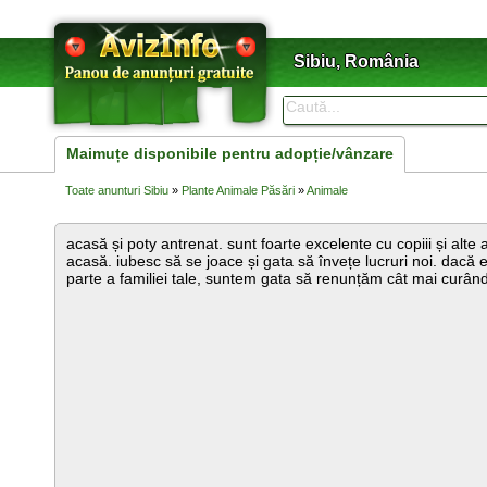
Sibiu, România
Maimuțe disponibile pentru adopție/vânzare
Toate anunturi Sibiu
»
Plante Animale Păsări
»
Animale
acasă și poty antrenat. sunt foarte excelente cu copiii și alt
acasă. iubesc să se joace și gata să învețe lucruri noi. dacă eș
parte a familiei tale, suntem gata să renunțăm cât mai curând