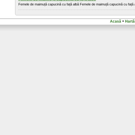
Femele de maimuță capucină cu față albă Femele de maimuță capucină cu față albă 
•
Acasă
Hartă