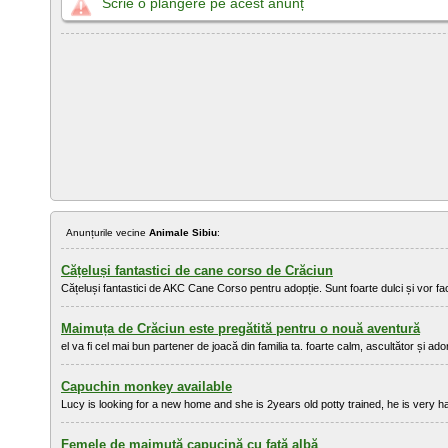
Scrie o plângere pe acest anunț
Anunțurile vecine
Animale Sibiu
:
Cățeluși fantastici de cane corso de Crăciun
Cățeluși fantastici de AKC Cane Corso pentru adopție. Sunt foarte dulci și vor face
Maimuța de Crăciun este pregătită pentru o nouă aventură
el va fi cel mai bun partener de joacă din familia ta. foarte calm, ascultător și 
Capuchin monkey available
Lucy is looking for a new home and she is 2years old potty trained, he is very h
Femele de maimuță capucină cu față albă